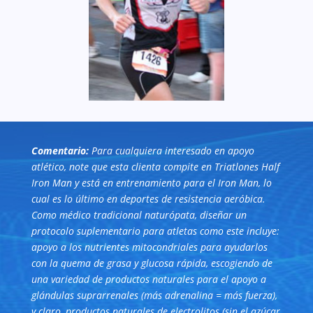
Comentario:
Para cualquiera interesado en apoyo
atlético, note que esta clienta compite en Triatlones Half
Iron Man y está en entrenamiento para el Iron Man, lo
cual es lo último en deportes de resistencia aeróbica.
Como médico tradicional naturópata, diseñar un
protocolo suplementario para atletas como este incluye:
apoyo a los nutrientes mitocondriales para ayudarlos
con la quema de grasa y glucosa rápida, escogiendo de
una variedad de productos naturales para el apoyo a
glándulas suprarrenales (más adrenalina = más fuerza),
y claro, productos naturales de electrolitos (sin el azúcar