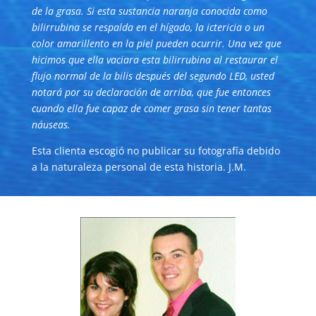
de la grasa. Si esta sustancia naranja conocida como
bilirrubina se respalda en el hígado, la ictericia o un
color amarillento en la piel pueden ocurrir. Una vez que
hicimos que ella vaciara esta bilirrubina al restaurar el
flujo normal de la bilis después del segundo LED, usted
notará por su declaración de arriba, que fue entonces
cuando ella fue capaz de comer grasa sin tener tantas
náuseas.
Esta clienta escogió no publicar su fotografía debido
a la naturaleza personal de esta historia. J.M.