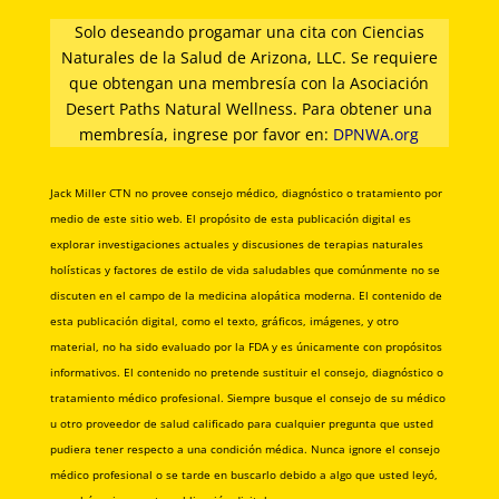
Solo deseando progamar una cita con Ciencias
Naturales de la Salud de Arizona, LLC. Se requiere
que obtengan una membresía con la Asociación
Desert Paths Natural Wellness. Para obtener una
membresía, ingrese por favor en:
DPNWA.org
Jack Miller CTN no provee consejo médico, diagnóstico o tratamiento por
medio de este sitio web. El propósito de esta publicación digital es
explorar investigaciones actuales y discusiones de terapias naturales
holísticas y factores de estilo de vida saludables que comúnmente no se
discuten en el campo de la medicina alopática moderna. El contenido de
esta publicación digital, como el texto, gráficos, imágenes, y otro
material, no ha sido evaluado por la FDA y es únicamente con propósitos
informativos. El contenido no pretende sustituir el consejo, diagnóstico o
tratamiento médico profesional. Siempre busque el consejo de su médico
u otro proveedor de salud calificado para cualquier pregunta que usted
pudiera tener respecto a una condición médica. Nunca ignore el consejo
médico profesional o se tarde en buscarlo debido a algo que usted leyó,