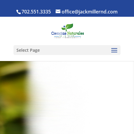
702.551.3335
office@jackmillernd.com
Select Page