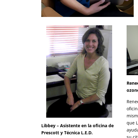
Renee
ozon
Renee
ofici
misma
que L
Libbey – Asistente en la oficina de
ayuda
Prescott y Técnica L.E.D.
su ci