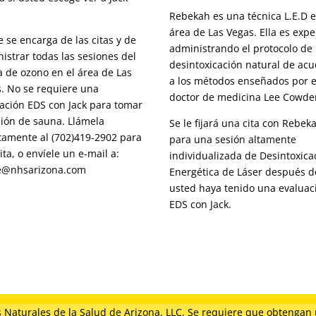
Rebekah es una técnica L.E.D e
área de Las Vegas. Ella es expe
 se encarga de las citas y de
administrando el protocolo de
istrar todas las sesiones del
desintoxicación natural de ac
 de ozono en el área de Las
a los métodos enseñados por e
. No se requiere una
doctor de medicina Lee Cowde
ación EDS con Jack para tomar
sión de sauna. Llámela
Se le fijará una cita con Rebek
tamente al (702)419-2902 para
para una sesión altamente
ita, o envíele un e-mail a:
individualizada de Desintoxica
e@nhsarizona.com
Energética de Láser después 
usted haya tenido una evaluac
EDS con Jack.
 Naturales de la Salud de Arizona, LLC. Se requiere que obtengan