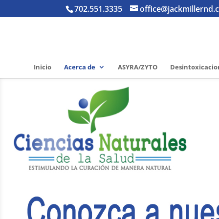
702.551.3335
office@jackmillernd
Inicio
Acerca de
ASYRA/ZYTO
Desintoxicacion