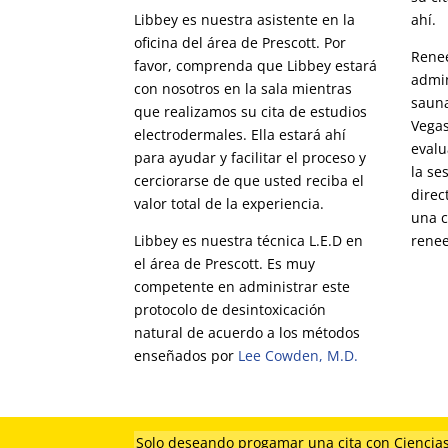
Libbey es nuestra asistente en la
ahí.
oficina del área de Prescott. Por
Renee
favor, comprenda que Libbey estará
admin
con nosotros en la sala mientras
sauna
que realizamos su cita de estudios
Vegas
electrodermales. Ella estará ahí
evalu
para ayudar y facilitar el proceso y
la se
cerciorarse de que usted reciba el
direc
valor total de la experiencia.
una c
Libbey es nuestra técnica L.E.D en
rene
el área de Prescott. Es muy
competente en administrar este
protocolo de desintoxicación
natural de acuerdo a los métodos
enseñados por
Lee Cowden, M.D.
Solo deseando progamar una cita con Ciencias