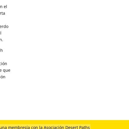
n el
rta
uerdo
l
n.
ah
ción
de que
ión
 una membresía con la Asociación Desert Paths